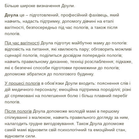
Більше широке визначення Доули.
Доула
це – підготовлений, професійний фахівець, який
навчить, надасть підтримку, допомогу дівчині на етапі
вагітності, безпосередньо під час пологів, а також після
пологів.
Під час вагітності
Доула підготує майбутню маму до пологів:
відповість на питання, які хвилюють пару; обговорить можливі
сценарії пологів, поділиться досвідом попередніх пологів;
навчить правильному диханню, техніці розслаблення; підкаже,
які є безпечні способи підготовки промежини до пологів;
допоможе зібратися до пологового будинку.
У процесі пологів
в обов'язки Доули входить: пояснення слів і
дій медичного персоналу; емоційна підтримка породіллі; різні
дії спрямовані на полегшення болю і більш плавний перебіг
пологів.
Після пологів
Доула допоможе молодій мамі в першому
спілкуванні з малюком, навчить правильного догляду за ним,
налагодить грудне вигодовування. Також Доула допоможе
самій мамі відновити свій психологічний та емоційний стан,
відновити сили.