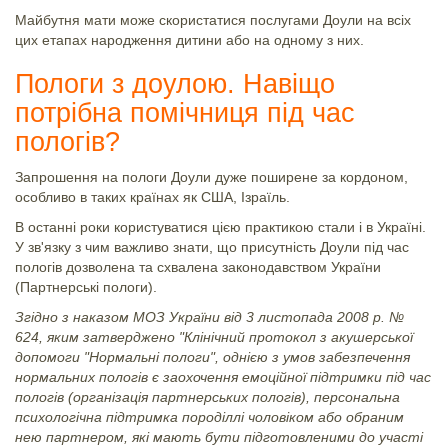
Майбутня мати може скористатися послугами Доули на всіх
цих етапах народження дитини або на одному з них.
Пологи з доулою. Навіщо
потрібна помічниця під час
пологів?
Запрошення на пологи Доули дуже поширене за кордоном,
особливо в таких країнах як США, Ізраїль.
В останні роки користуватися цією практикою стали і в Україні.
У зв'язку з чим важливо знати, що присутність Доули під час
пологів дозволена та схвалена законодавством України
(Партнерські пологи).
Згідно з наказом МОЗ України від 3 листопада 2008 р. №
624, яким затверджено "Клінічний протокол з акушерської
допомоги "Нормальні пологи", однією з умов забезпечення
нормальних пологів є заохочення емоційної підтримки під час
пологів (організація партнерських пологів), персональна
психологічна підтримка породіллі чоловіком або обраним
нею партнером, які мають бути підготовленими до участі