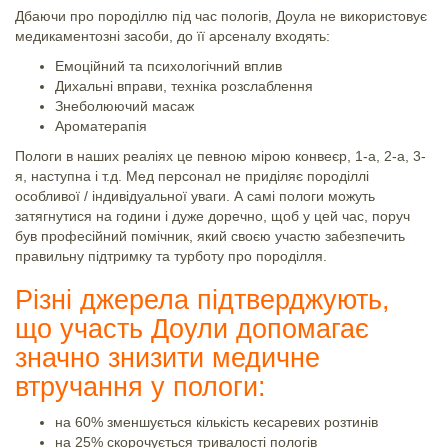
Дбаючи про породіллю під час пологів, Доула не використовує
медикаментозні засоби, до її арсеналу входять:
Емоційний та психологічний вплив
Дихальні вправи, техніка розслаблення
Знеболюючий масаж
Ароматерапія
Пологи в наших реаліях це певною мірою конвеєр, 1-а, 2-а, 3-
я, наступна і т.д. Мед персонал не приділяє породіллі
особливої / індивідуальної уваги. А самі пологи можуть
затягнутися на години і дуже доречно, щоб у цей час, поруч
був професійний помічник, який своєю участю забезпечить
правильну підтримку та турботу про породілля.
Різні джерела підтверджують,
що участь Доули допомагає
значно знизити медичне
втручання у пологи:
на 60% зменшується кількість кесаревих розтинів
на 25% скорочується тривалості пологів