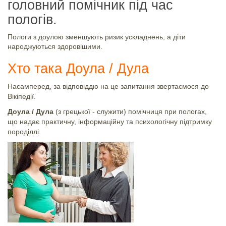
головний помічник під час
пологів.
Пологи з доулою зменшують ризик ускладнень, а діти
народжуються здоровішими.
Хто така Доула / Дула
Насамперед, за відповіддю на це запитання звертаємося до
Вікіпедії.
Доула / Дула
(з грецької - служити) помічниця при пологах,
що надає практичну, інформаційну та психологічну підтримку
породіллі.