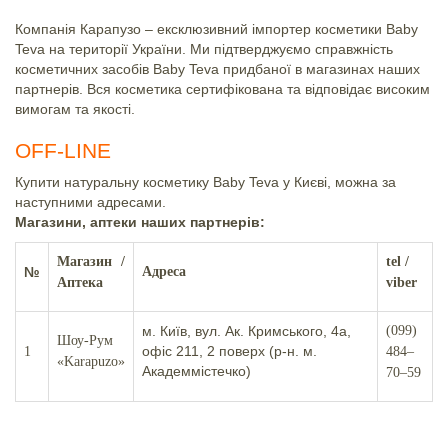
Компанія Карапузо – ексклюзивний імпортер косметики Baby
Teva на території України. Ми підтверджуємо справжність
косметичних засобів Baby Teva придбаної в магазинах наших
партнерів. Вся косметика сертифікована та відповідає високим
вимогам та якості.
OFF-LINE
Купити натуральну косметику Baby Teva у Києві, можна за
наступними адресами.
Магазини, аптеки наших партнерів:
Магазин /
tel /
№
Адреса
Аптека
viber
м. Київ, вул. Ак. Кримського, 4а,
(099)
Шоу-Рум
офіс 211, 2 поверх (р-н. м.
1
484–
«Karapuzo»
Академмістечко)
70–59