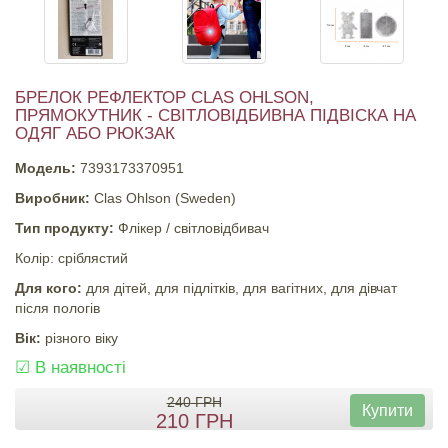
БРЕЛОК РЕФЛЕКТОР CLAS OHLSON,
ПРЯМОКУТНИК - СВІТЛОВІДБИВНА ПІДВІСКА НА
ОДЯГ АБО РЮКЗАК
Модель:
7393173370951
Виробник:
Clas Ohlson (Sweden)
Тип продукту:
Флікер / світловідбивач
Колір: сріблястий
Для кого:
для дітей, для підлітків, для вагітних, для дівчат
після пологів
Вік:
різного віку
☑
В наявності
240
ГРН
Купити
210
ГРН