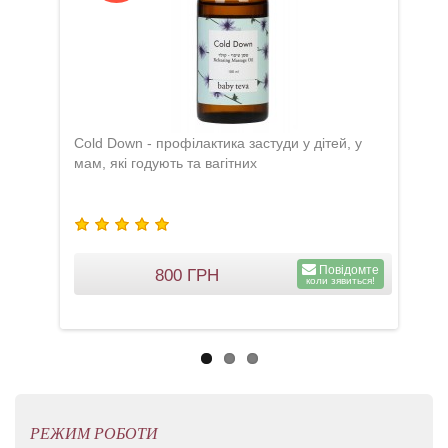
Cold Down - профілактика застуди у дітей, у
Nippi
мам, які годують та вагітних
соска
Повідомте
800
ГРН
коли зявиться!
РЕЖИМ РОБОТИ