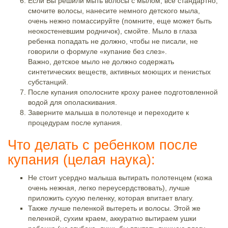
Если Вы решили мыть волосы с мылом, все стандартно,
смочите волосы, нанесите немного детского мыла,
очень нежно помассируйте (помните, еще может быть
неокостеневшим родничок), смойте. Мыло в глаза
ребенка попадать не должно, чтобы не писали, не
говорили о формуле «купание без слез».
Важно, детское мыло не должно содержать
синтетических веществ, активных моющих и пенистых
субстанций.
После купания ополосните кроху ранее подготовленной
водой для ополаскивания.
Заверните малыша в полотенце и переходите к
процедурам после купания.
Что делать с ребенком после
купания (целая наука):
Не стоит усердно малыша вытирать полотенцем (кожа
очень нежная, легко переусердствовать), лучше
приложить сухую пеленку, которая впитает влагу.
Также лучше пеленкой вытереть и волосы. Этой же
пеленкой, сухим краем, аккуратно вытираем ушки