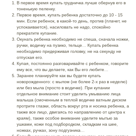
В первое время купать грудничка лучше обернув его в
тоненькую пеленку.
Первое время, купать ребенка достаточно до 10 - 15
мин. Если ребенок, в какой-то день, против (плачет, не
успокаивается), насиловать не надо, спокойно
прекратите купание.
Окунать ребенка необходимо не спеша, сначала ножки,
ручки, водичку на пузико, тельце… Купать ребенка
необходимо придерживая головку, не на секунду не
отпуская его.
Купая, постоянно разговаривайте с ребенком, говорите
ему все, что вы делаете, как Вы его любите…
Заранее планируйте как вы будете купать
новорожденного: с мылом (не более 2-х раз в неделю)
или без мыла (просто в водичке). При купании
отдельное внимание стоит уделить умыванию лица
малыша (смоченным в теплой водичке ватным диском
протрите глазки, область вокруг рта и носика ребенка, а
также все лицо, двигаясь по направлению от центра к
краям), также особое внимание уделите мытью за
ушками, кожи под подбородком, складкам на шее,
ножках, ручках, зону подгузника…