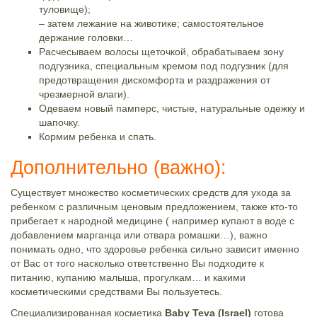
туловище);
– затем лежание на животике; самостоятельное
держание головки…
Расчесываем волосы щеточкой, обрабатываем зону
подгузника, специальным кремом под подгузник (для
предотвращения дискомфорта и раздражения от
чрезмерной влаги).
Одеваем новый памперс, чистые, натуральные одежку и
шапочку.
Кормим ребенка и спать.
Дополнительно (важно):
Существует множество косметических средств для ухода за
ребенком с различным ценовым предложением, также кто-то
прибегает к народной медицине ( например купают в воде с
добавлением марганца или отвара ромашки…), важно
понимать одно, что здоровье ребенка сильно зависит именно
от Вас от того насколько ответственно Вы подходите к
питанию, купанию малыша, прогулкам… и какими
косметическими средствами Вы пользуетесь.
Специализированная косметика
Baby Teva (Israel)
готова