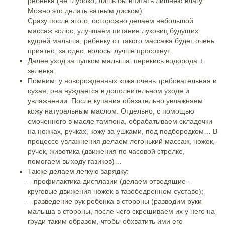
ребенка (не глубоко, лишь бы впитать лишнею влагу.
Можно это делать ватным диском).
Сразу после этого, осторожно делаем небольшой
массаж волос, улучшаем питание луковиц будущих
кудрей малыша, ребенку от такого массажа будет очень
приятно, за одно, волосы лучше просохнут.
Далее уход за пупком малыша: перекись водорода +
зеленка.
Помним, у новорожденных кожа очень требовательная и
сухая, она нуждается в дополнительном уходе и
увлажнении. После купания обязательно увлажняем
кожу натуральным маслом. Отдельно, с помощью
смоченного в масле тампона, обрабатываем складочки
на ножках, ручках, кожу за ушками, под подбородком… В
процессе увлажнения делаем легонький массаж, ножек,
ручек, животика (движения по часовой стрелке,
помогаем выходу газиков)…
Также делаем легкую зарядку:
– профилактика дисплазии (делаем отводящие -
круговые движения ножек в тазобедренном суставе);
– разведение рук ребенка в стороны (разводим руки
малыша в стороны, после чего скрещиваем их у него на
груди таким образом, чтобы обхватить ими его