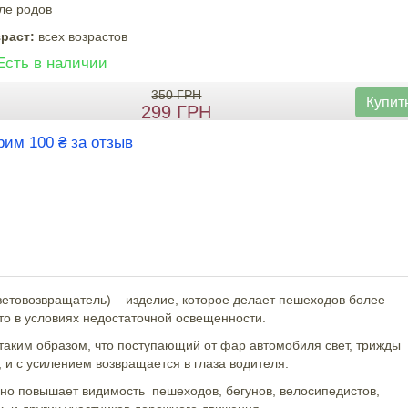
ле родов
раст:
всех возрастов
Есть в наличии
350
ГРН
Купит
299
ГРН
рим 100 ₴ за отзыв
ветовозвращатель) – изделие, которое делает пешеходов более
то в условиях недостаточной освещенности.
таким образом, что поступающий от фар автомобиля свет, трижды
 и с усилением возвращается в глаза водителя.
но повышает видимость пешеходов, бегунов, велосипедистов,