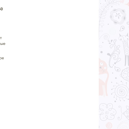
50
т
рые
ое