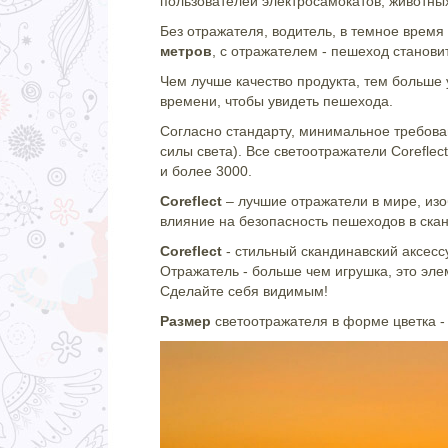
пользователей электросамокатов, животны
Без отражателя, водитель, в темное врем
метров
, с отражателем - пешеход станов
Чем лучше качество продукта, тем больше
времени, чтобы увидеть пешехода.
Согласно стандарту, минимальное требова
силы света). Все светоотражатели Coreflec
и более 3000.
Coreflect
– лучшие отражатели в мире, изо
влияние на безопасность пешеходов в ска
Coreflect
- стильный скандинавский аксесс
Отражатель - больше чем игрушка, это эле
Сделайте себя видимым!
Размер
светоотражателя в форме цветка - 6