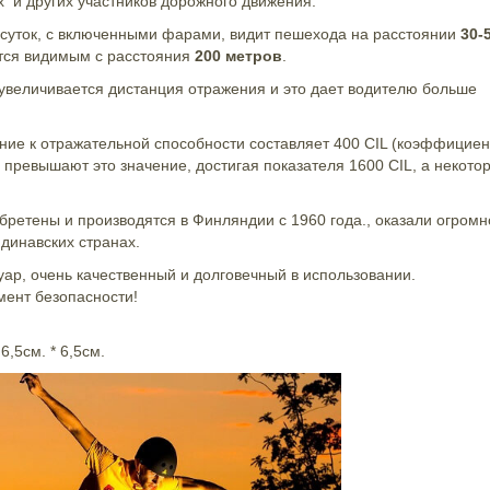
х и других участников дорожного движения.
я суток, с включенными фарами, видит пешехода на расстоянии
30-
ится видимым с расстояния
200 метров
.
 увеличивается дистанция отражения и это дает водителю больше
ние к отражательной способности составляет 400 CIL (коэффициен
t превышают это значение, достигая показателя 1600 CIL, а некото
бретены и производятся в Финляндии с 1960 года., оказали огромн
ндинавских странах.
уар, очень качественный и долговечный в использовании.
мент безопасности!
,5см. * 6,5см.