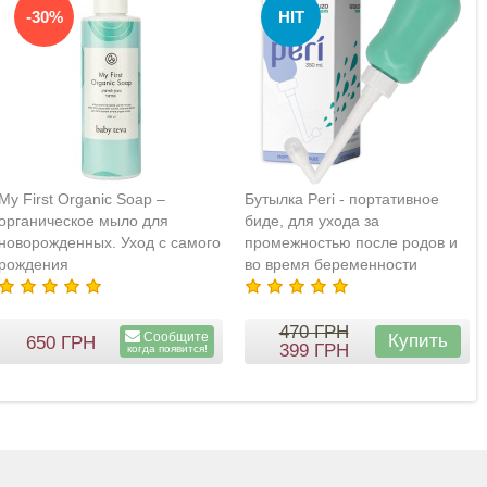
-30%
HIT
My First Organic Soap –
Бутылка Peri - портативное
органическое мыло для
биде, для ухода за
новорожденных. Уход с самого
промежностью после родов и
рождения
во время беременности
470
ГРН
Сообщите
Купить
650
ГРН
399
ГРН
когда появится!