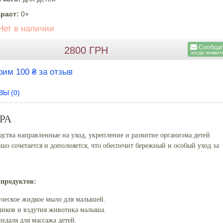
раст:
0+
Нет в наличии
Сообщи
2800
ГРН
когда появит
рим 100 ₴ за отзыв
Ы (0)
РА
дства направленные на уход, укрепление и развитие организма детей
шо сочетается и дополняется, что обеспечит бережный и особый уход за
 продуктов:
ическое жидкое мыло для малышей.
ликов и вздутия животика малыша.
ндаля для массажа детей.