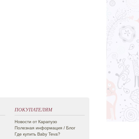
Sweet Dreams - натуральное
масло для младенцев.
Питание и увлажнение детской
кожи.
Сообщите
900
ГРН
когда появится!
ПОКУПАТЕЛЯМ
Новости от Карапузо
Полезная информация / Блог
Где купить Baby Teva?