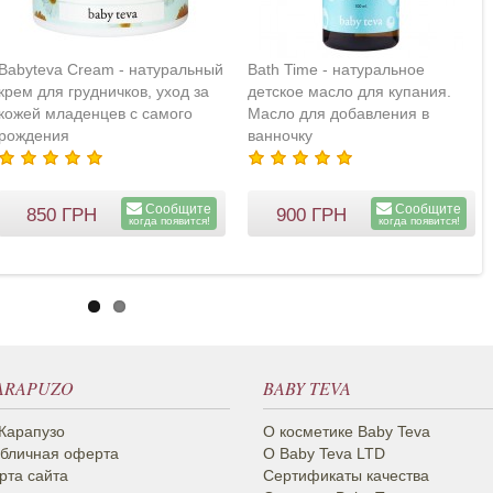
Babyteva Cream - натуральный
Bath Time - натуральное
крем для грудничков, уход за
детское масло для купания.
кожей младенцев с самого
Масло для добавления в
рождения
ванночку
Сообщите
Сообщите
850
ГРН
900
ГРН
когда появится!
когда появится!
ARAPUZO
BABY TEVA
Карапузо
О косметике Вaby Teva
бличная оферта
О Baby Teva LTD
рта сайта
Сертификаты качества